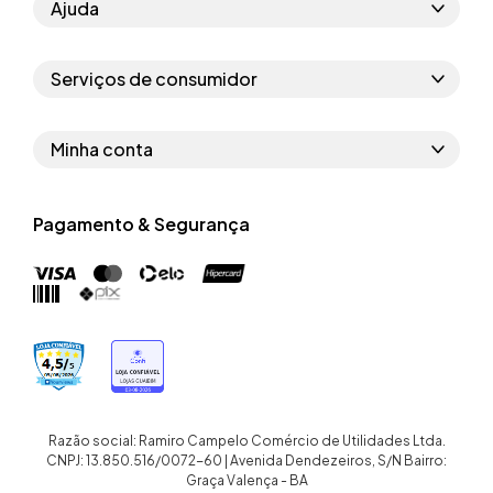
Ajuda
Como comprar
Serviços de consumidor
Perguntas frequentes
Políticas de privacidade
Regras do cupom
Minha conta
Segurança e garantia
Regras das campanhas
Dados Pessoais
Política de entrega
Erratas
Pagamento & Segurança
Trocar senha
Troca e devolução site
Trabalhe conosco
Meus pedidos
Troca e devolução loja física
Nossas lojas
Endereços de entrega
Termos de compra e venda
Quem somos
Crediário
Razão social: Ramiro Campelo Comércio de Utilidades Ltda.
CNPJ: 13.850.516/0072-60 | Avenida Dendezeiros, S/N Bairro:
Graça Valença - BA