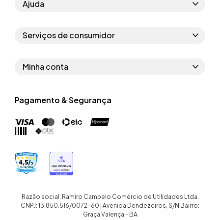
Ajuda
Como comprar
Serviços de consumidor
Perguntas frequentes
Políticas de privacidade
Regras do cupom
Minha conta
Segurança e garantia
Regras das campanhas
Dados Pessoais
Política de entrega
Erratas
Pagamento & Segurança
Trocar senha
Troca e devolução site
Trabalhe conosco
Meus pedidos
Troca e devolução loja física
Nossas lojas
Endereços de entrega
Termos de compra e venda
Quem somos
Crediário
Razão social: Ramiro Campelo Comércio de Utilidades Ltda.
CNPJ: 13.850.516/0072-60 | Avenida Dendezeiros, S/N Bairro:
Graça Valença - BA