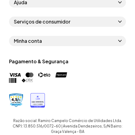
Ajuda
Como comprar
Serviços de consumidor
Perguntas frequentes
Políticas de privacidade
Regras do cupom
Minha conta
Segurança e garantia
Regras das campanhas
Dados Pessoais
Política de entrega
Erratas
Pagamento & Segurança
Trocar senha
Troca e devolução site
Trabalhe conosco
Meus pedidos
Troca e devolução loja física
Nossas lojas
Endereços de entrega
Termos de compra e venda
Quem somos
Crediário
Razão social: Ramiro Campelo Comércio de Utilidades Ltda.
CNPJ: 13.850.516/0072-60 | Avenida Dendezeiros, S/N Bairro:
Graça Valença - BA