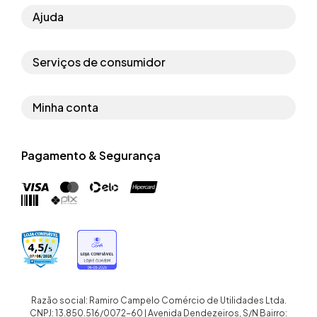
Ajuda
Como comprar
Serviços de consumidor
Perguntas frequentes
Políticas de privacidade
Regras do cupom
Minha conta
Segurança e garantia
Regras das campanhas
Dados Pessoais
Política de entrega
Erratas
Pagamento & Segurança
Trocar senha
Troca e devolução site
Trabalhe conosco
Meus pedidos
Troca e devolução loja física
Nossas lojas
Endereços de entrega
Termos de compra e venda
Quem somos
Crediário
Razão social: Ramiro Campelo Comércio de Utilidades Ltda.
CNPJ: 13.850.516/0072-60 | Avenida Dendezeiros, S/N Bairro: