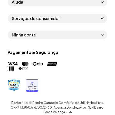
Ajuda
Como comprar
Serviços de consumidor
Perguntas frequentes
Políticas de privacidade
Regras do cupom
Minha conta
Segurança e garantia
Regras das campanhas
Dados Pessoais
Política de entrega
Erratas
Pagamento & Segurança
Trocar senha
Troca e devolução site
Trabalhe conosco
Meus pedidos
Troca e devolução loja física
Nossas lojas
Endereços de entrega
Termos de compra e venda
Quem somos
Crediário
Razão social: Ramiro Campelo Comércio de Utilidades Ltda.
CNPJ: 13.850.516/0072-60 | Avenida Dendezeiros, S/N Bairro:
Graça Valença - BA