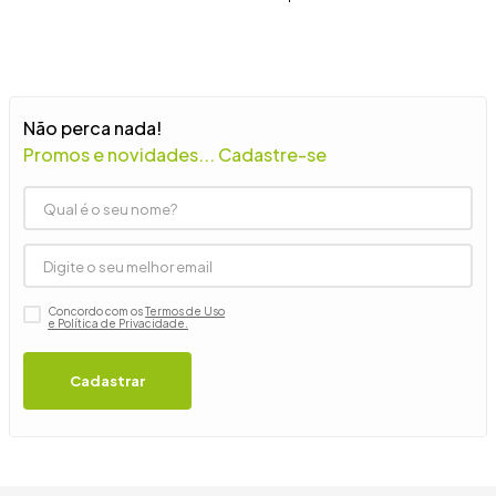
9
º
guarda roupa casal
10
º
tanquinho
Não perca nada!
Promos e novidades... Cadastre-se
Concordo com os
Termos de Uso
e Política de Privacidade.
Cadastrar