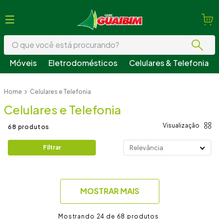
O que você está procurando?
Móveis
Eletrodomésticos
Celulares & Telefonia
Termos mais buscados
Celulares e Telefonia
1
º
guarda roupa
Celulares e Telefonia
2
º
geladeira
3
º
fogão
68
produtos
4
º
sofá
Filtrar
Relevância
5
º
cama
6
º
armário cozinha
MOSTRAR MAIS
7
º
tv
8
º
mesa
24 de 68