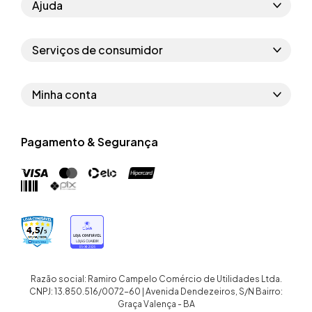
Ajuda
Como comprar
Serviços de consumidor
Perguntas frequentes
Políticas de privacidade
Regras do cupom
Minha conta
Segurança e garantia
Regras das campanhas
Dados Pessoais
Política de entrega
Erratas
Pagamento & Segurança
Trocar senha
Troca e devolução site
Trabalhe conosco
Meus pedidos
Troca e devolução loja física
Nossas lojas
Endereços de entrega
Termos de compra e venda
Quem somos
Crediário
Razão social: Ramiro Campelo Comércio de Utilidades Ltda.
CNPJ: 13.850.516/0072-60 | Avenida Dendezeiros, S/N Bairro:
Graça Valença - BA