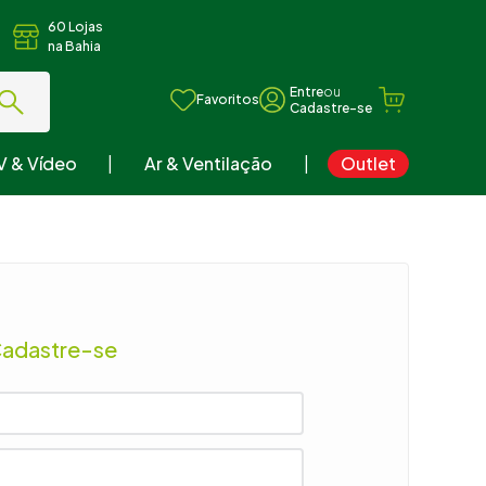
60 Lojas
na Bahia
ou
Favoritos
V & Vídeo
Ar & Ventilação
Outlet
Cadastre-se