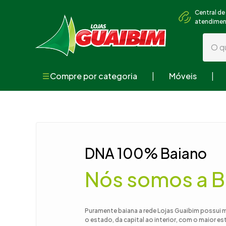
Central de
atendime
O que
Compre por categoria
Móveis
Termos mai
1
º
guarda
2
º
geladei
3
º
fogão
DNA 100% Baiano
4
º
sofá
Nós somos a B
5
º
armári
6
º
cama
7
º
tv
Puramente baiana a rede Lojas Guaibim possui 
o estado, da capital ao interior, com o maior e
8
º
mesa