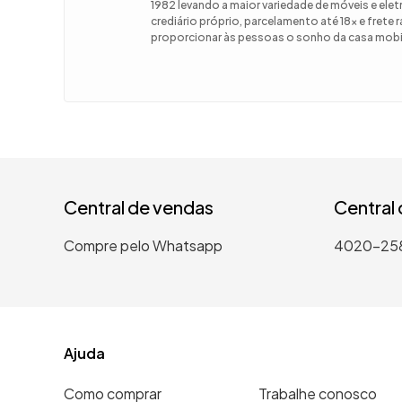
1982 levando a maior variedade de móveis e el
crediário próprio, parcelamento até 18x e frete
9
º
guarda
proporcionar às pessoas o sonho da casa mobil
10
º
tanqui
Central de vendas
Central
Compre pelo Whatsapp
4020-25
Ajuda
Como comprar
Trabalhe conosco