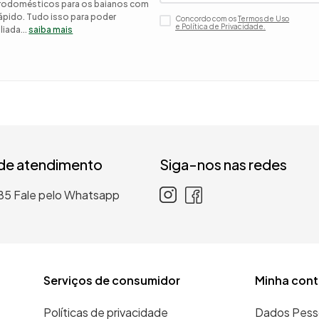
etrodomésticos para os baianos com
 rápido. Tudo isso para poder
Concordo com os
Termos de Uso
 roupa casal
e Política de Privacidade.
iada...
saiba mais
nho
 de atendimento
Siga-nos nas redes
85
Fale pelo Whatsapp
Serviços de consumidor
Minha cont
Políticas de privacidade
Dados Pess