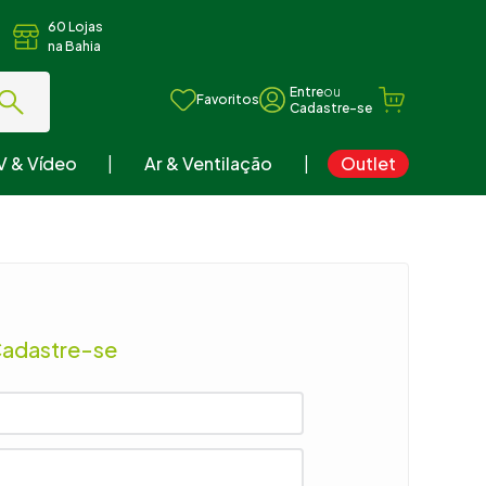
60 Lojas
na Bahia
ou
Favoritos
V & Vídeo
Ar & Ventilação
Outlet
Cadastre-se