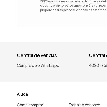
1982 levando a maior variedade de móveis e el
crediário próprio, parcelamento até 18x e frete
9
º
guarda
proporcionar às pessoas o sonho da casa mobil
10
º
tanqui
Central de vendas
Central
Compre pelo Whatsapp
4020-25
Ajuda
Como comprar
Trabalhe conosco