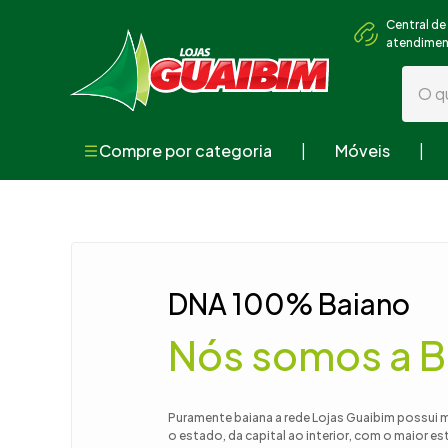
Central de
atendime
O que
Compre por categoria
Móveis
Termos mai
1
º
guarda
2
º
geladei
3
º
fogão
DNA 100% Baiano
4
º
sofá
Nós somos a B
5
º
cama
6
º
armári
7
º
tv
Puramente baiana a rede Lojas Guaibim possui 
o estado, da capital ao interior, com o maior e
8
º
mesa