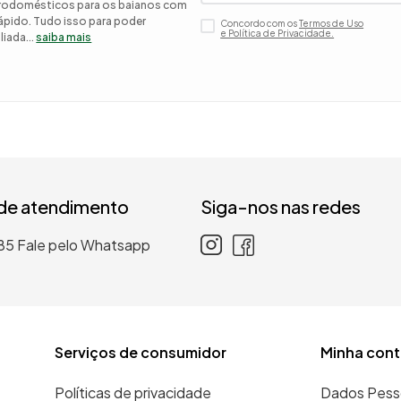
etrodomésticos para os baianos com
 rápido. Tudo isso para poder
Concordo com os
Termos de Uso
 roupa casal
e Política de Privacidade.
iada...
saiba mais
nho
 de atendimento
Siga-nos nas redes
85
Fale pelo Whatsapp
Serviços de consumidor
Minha cont
Políticas de privacidade
Dados Pess