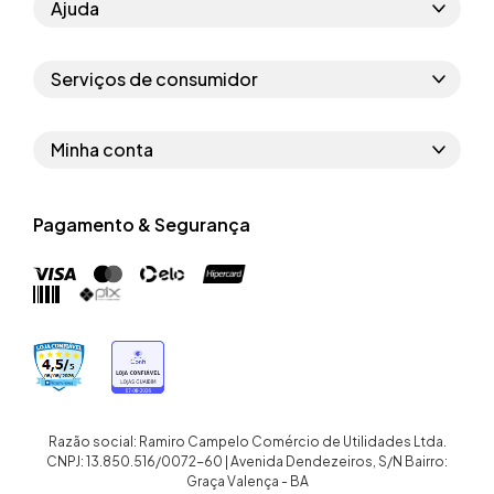
Ajuda
Como comprar
Serviços de consumidor
Perguntas frequentes
Políticas de privacidade
Regras do cupom
Minha conta
Segurança e garantia
Regras das campanhas
Dados Pessoais
Política de entrega
Erratas
Pagamento & Segurança
Trocar senha
Troca e devolução site
Trabalhe conosco
Meus pedidos
Troca e devolução loja física
Nossas lojas
Endereços de entrega
Termos de compra e venda
Quem somos
Crediário
Razão social: Ramiro Campelo Comércio de Utilidades Ltda.
CNPJ: 13.850.516/0072-60 | Avenida Dendezeiros, S/N Bairro:
Graça Valença - BA