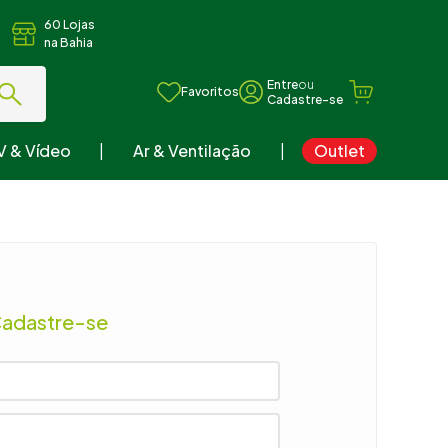
60 Lojas
na Bahia
ou
Favoritos
V & Vídeo
Ar & Ventilação
Outlet
Cadastre-se