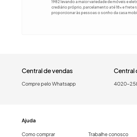
1982 levando a maior variedade de móveis e el
crediário próprio, parcelamento até 18x e frete
9
º
guarda
proporcionar às pessoas o sonho da casa mobil
10
º
tanqui
Central de vendas
Central
Compre pelo Whatsapp
4020-25
Ajuda
Como comprar
Trabalhe conosco