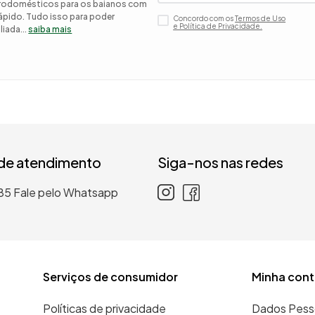
etrodomésticos para os baianos com
 rápido. Tudo isso para poder
Concordo com os
Termos de Uso
 roupa casal
e Política de Privacidade.
iada...
saiba mais
nho
 de atendimento
Siga-nos nas redes
85
Fale pelo Whatsapp
Serviços de consumidor
Minha cont
Políticas de privacidade
Dados Pess