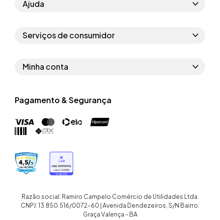
Ajuda
Como comprar
Serviços de consumidor
Perguntas frequentes
Políticas de privacidade
Regras do cupom
Minha conta
Segurança e garantia
Regras das campanhas
Dados Pessoais
Política de entrega
Erratas
Pagamento & Segurança
Trocar senha
Troca e devolução site
Trabalhe conosco
Meus pedidos
Troca e devolução loja física
Nossas lojas
Endereços de entrega
Termos de compra e venda
Quem somos
Crediário
Razão social: Ramiro Campelo Comércio de Utilidades Ltda.
CNPJ: 13.850.516/0072-60 | Avenida Dendezeiros, S/N Bairro:
Graça Valença - BA