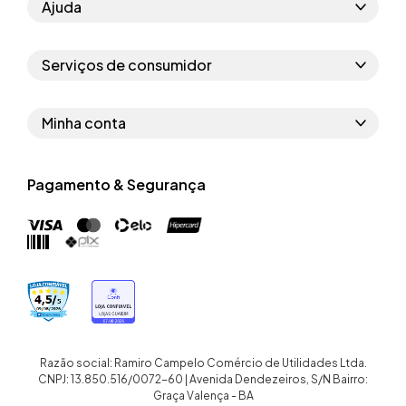
Ajuda
Como comprar
Serviços de consumidor
Perguntas frequentes
Políticas de privacidade
Regras do cupom
Minha conta
Segurança e garantia
Regras das campanhas
Dados Pessoais
Política de entrega
Erratas
Pagamento & Segurança
Trocar senha
Troca e devolução site
Trabalhe conosco
Meus pedidos
Troca e devolução loja física
Nossas lojas
Endereços de entrega
Termos de compra e venda
Quem somos
Crediário
Razão social: Ramiro Campelo Comércio de Utilidades Ltda.
CNPJ: 13.850.516/0072-60 | Avenida Dendezeiros, S/N Bairro:
Graça Valença - BA