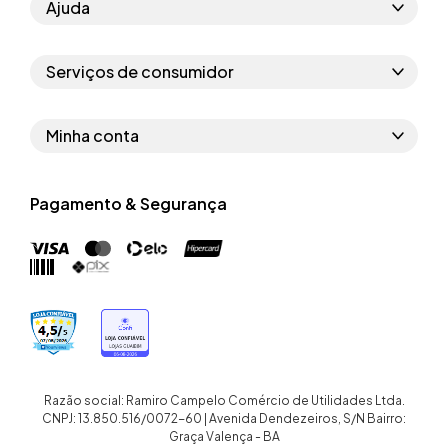
Ajuda
Como comprar
Serviços de consumidor
Perguntas frequentes
Políticas de privacidade
Regras do cupom
Minha conta
Segurança e garantia
Regras das campanhas
Dados Pessoais
Política de entrega
Erratas
Pagamento & Segurança
Trocar senha
Troca e devolução site
Trabalhe conosco
Meus pedidos
Troca e devolução loja física
Nossas lojas
Endereços de entrega
Termos de compra e venda
Quem somos
Crediário
Razão social: Ramiro Campelo Comércio de Utilidades Ltda.
CNPJ: 13.850.516/0072-60 | Avenida Dendezeiros, S/N Bairro:
Graça Valença - BA