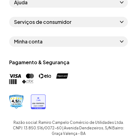
Ajuda
Como comprar
Serviços de consumidor
Perguntas frequentes
Políticas de privacidade
Regras do cupom
Minha conta
Segurança e garantia
Regras das campanhas
Dados Pessoais
Política de entrega
Erratas
Pagamento & Segurança
Trocar senha
Troca e devolução site
Trabalhe conosco
Meus pedidos
Troca e devolução loja física
Nossas lojas
Endereços de entrega
Termos de compra e venda
Quem somos
Crediário
Razão social: Ramiro Campelo Comércio de Utilidades Ltda.
CNPJ: 13.850.516/0072-60 | Avenida Dendezeiros, S/N Bairro:
Graça Valença - BA