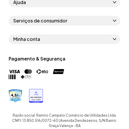
Ajuda
Como comprar
Serviços de consumidor
Perguntas frequentes
Políticas de privacidade
Regras do cupom
Minha conta
Segurança e garantia
Regras das campanhas
Dados Pessoais
Política de entrega
Erratas
Pagamento & Segurança
Trocar senha
Troca e devolução site
Trabalhe conosco
Meus pedidos
Troca e devolução loja física
Nossas lojas
Endereços de entrega
Termos de compra e venda
Quem somos
Crediário
Razão social: Ramiro Campelo Comércio de Utilidades Ltda.
CNPJ: 13.850.516/0072-60 | Avenida Dendezeiros, S/N Bairro:
Graça Valença - BA