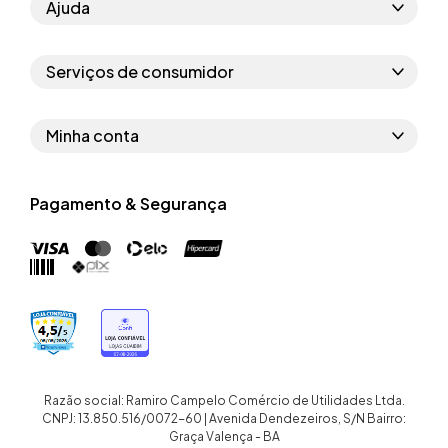
Ajuda
Como comprar
Serviços de consumidor
Perguntas frequentes
Políticas de privacidade
Regras do cupom
Minha conta
Segurança e garantia
Regras das campanhas
Dados Pessoais
Política de entrega
Erratas
Pagamento & Segurança
Trocar senha
Troca e devolução site
Trabalhe conosco
Meus pedidos
Troca e devolução loja física
Nossas lojas
Endereços de entrega
Termos de compra e venda
Quem somos
Crediário
Razão social: Ramiro Campelo Comércio de Utilidades Ltda.
CNPJ: 13.850.516/0072-60 | Avenida Dendezeiros, S/N Bairro:
Graça Valença - BA