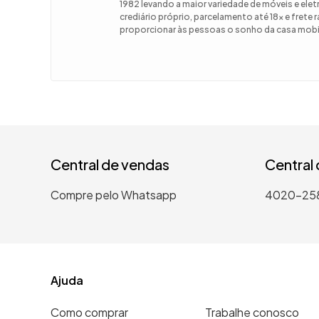
1982 levando a maior variedade de móveis e el
crediário próprio, parcelamento até 18x e frete
9
º
guarda
proporcionar às pessoas o sonho da casa mobil
10
º
tanqui
Central de vendas
Central
Compre pelo Whatsapp
4020-25
Ajuda
Como comprar
Trabalhe conosco