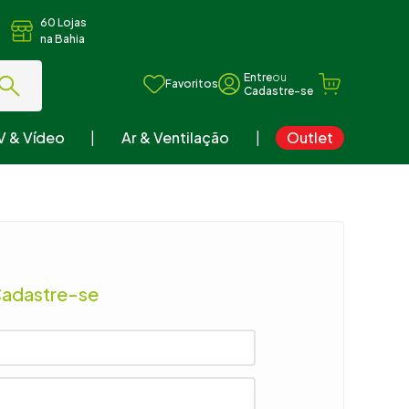
60 Lojas
na Bahia
ou
Favoritos
V & Vídeo
Ar & Ventilação
Outlet
Cadastre-se