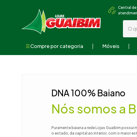
Central de
atendime
O que
Compre por categoria
Móveis
Termos mai
1
º
guarda
2
º
geladei
3
º
fogão
DNA 100% Baiano
4
º
sofá
Nós somos a B
5
º
cama
6
º
armári
7
º
tv
Puramente baiana a rede Lojas Guaibim possui 
o estado, da capital ao interior, com o maior e
8
º
mesa