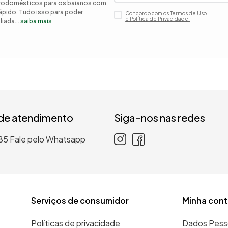
etrodomésticos para os baianos com
 rápido. Tudo isso para poder
Concordo com os
Termos de Uso
 roupa casal
e Política de Privacidade.
iada...
saiba mais
nho
 de atendimento
Siga-nos nas redes
85
Fale pelo Whatsapp
Serviços de consumidor
Minha cont
Políticas de privacidade
Dados Pess