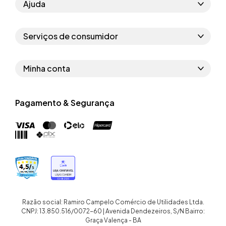
Ajuda
Como comprar
Serviços de consumidor
Perguntas frequentes
Políticas de privacidade
Regras do cupom
Minha conta
Segurança e garantia
Regras das campanhas
Dados Pessoais
Política de entrega
Erratas
Pagamento & Segurança
Trocar senha
Troca e devolução site
Trabalhe conosco
Meus pedidos
Troca e devolução loja física
Nossas lojas
Endereços de entrega
Termos de compra e venda
Quem somos
Crediário
Razão social: Ramiro Campelo Comércio de Utilidades Ltda.
CNPJ: 13.850.516/0072-60 | Avenida Dendezeiros, S/N Bairro:
Graça Valença - BA