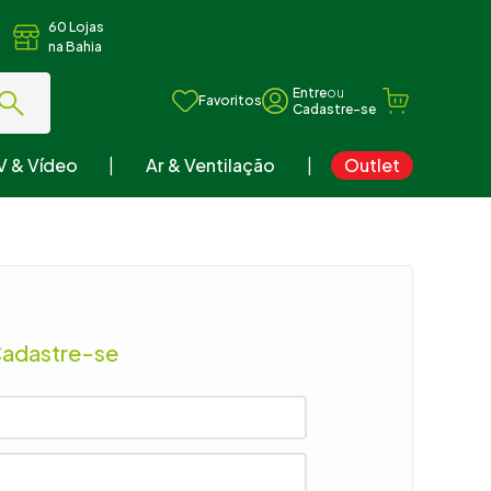
60 Lojas
na Bahia
ou
Favoritos
V & Vídeo
Ar & Ventilação
Outlet
Cadastre-se