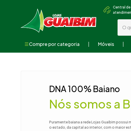
Central de
atendime
O que
Compre por categoria
Móveis
Termos mai
1
º
guarda
2
º
geladei
3
º
fogão
DNA 100% Baiano
4
º
sofá
Nós somos a B
5
º
cama
6
º
armári
7
º
tv
Puramente baiana a rede Lojas Guaibim possui 
o estado, da capital ao interior, com o maior e
8
º
mesa