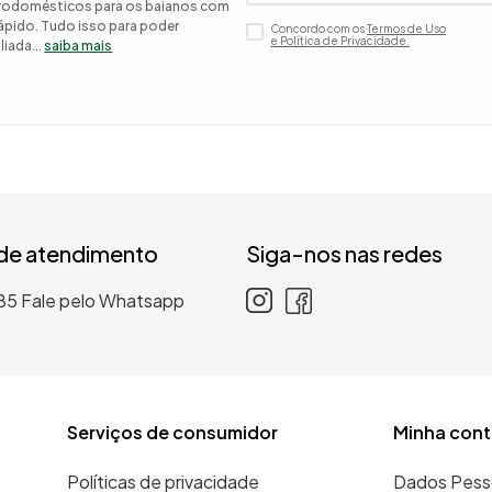
etrodomésticos para os baianos com
 rápido. Tudo isso para poder
Concordo com os
Termos de Uso
 roupa casal
e Política de Privacidade.
iada...
saiba mais
nho
 de atendimento
Siga-nos nas redes
85
Fale pelo Whatsapp
Serviços de consumidor
Minha cont
Políticas de privacidade
Dados Pess