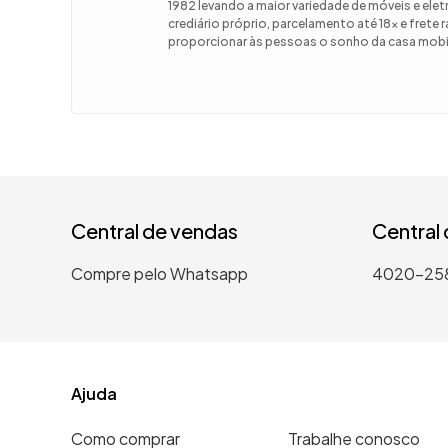
1982 levando a maior variedade de móveis e el
crediário próprio, parcelamento até 18x e frete
9
º
guarda
proporcionar às pessoas o sonho da casa mobil
10
º
tanqui
Central de vendas
Central
Compre pelo Whatsapp
4020-25
Ajuda
Como comprar
Trabalhe conosco