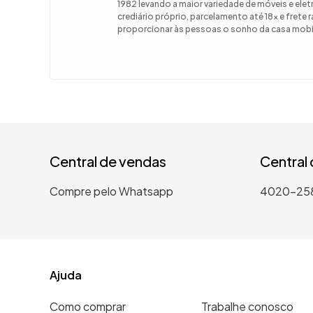
1982 levando a maior variedade de móveis e el
crediário próprio, parcelamento até 18x e frete
9
º
guarda
proporcionar às pessoas o sonho da casa mobil
10
º
tanqui
Central de vendas
Central
Compre pelo Whatsapp
4020-25
Ajuda
Como comprar
Trabalhe conosco