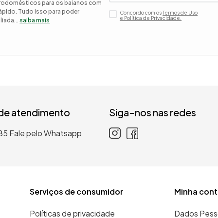
etrodomésticos para os baianos com
 rápido. Tudo isso para poder
Concordo com os
Termos de Uso
 roupa casal
e Política de Privacidade.
iada...
saiba mais
nho
 de atendimento
Siga-nos nas redes
85
Fale pelo Whatsapp
Serviços de consumidor
Minha cont
Políticas de privacidade
Dados Pess