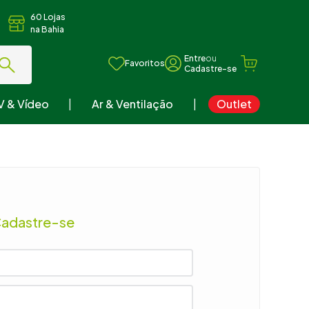
60 Lojas
na Bahia
ou
Favoritos
V & Vídeo
Ar & Ventilação
Outlet
Cadastre-se