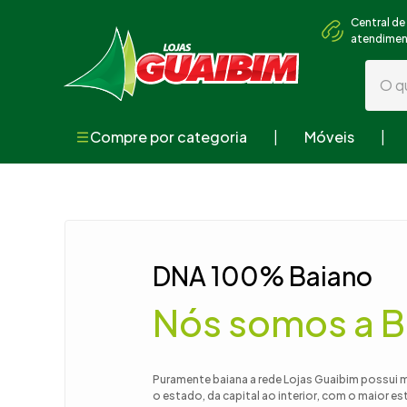
Central de
atendime
O que
Compre por categoria
Móveis
Termos mai
1
º
guarda
2
º
geladei
3
º
fogão
DNA 100% Baiano
4
º
sofá
Nós somos a B
5
º
armári
6
º
cama
7
º
tv
Puramente baiana a rede Lojas Guaibim possui 
o estado, da capital ao interior, com o maior e
8
º
mesa