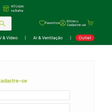
60 Lojas
na Bahia
ou
Favoritos
V & Vídeo
Ar & Ventilação
Outlet
Cadastre-se