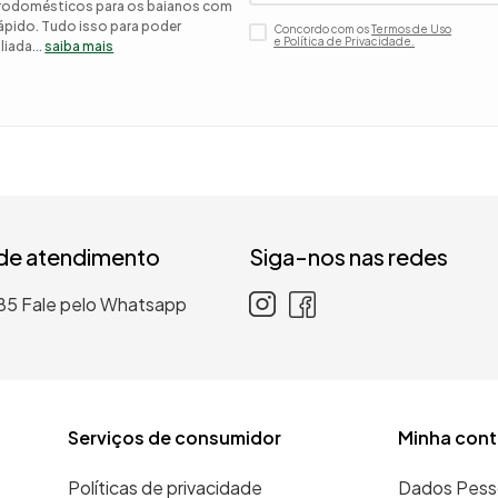
etrodomésticos para os baianos com
 rápido. Tudo isso para poder
Concordo com os
Termos de Uso
 roupa casal
e Política de Privacidade.
iada...
saiba mais
nho
 de atendimento
Siga-nos nas redes
85
Fale pelo Whatsapp
Serviços de consumidor
Minha cont
Políticas de privacidade
Dados Pess