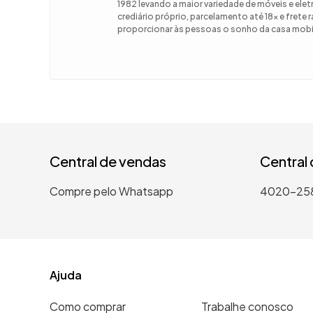
1982 levando a maior variedade de móveis e el
crediário próprio, parcelamento até 18x e frete
9
º
guarda
proporcionar às pessoas o sonho da casa mobil
10
º
tanqui
Central de vendas
Central
Compre pelo Whatsapp
4020-25
Ajuda
Como comprar
Trabalhe conosco