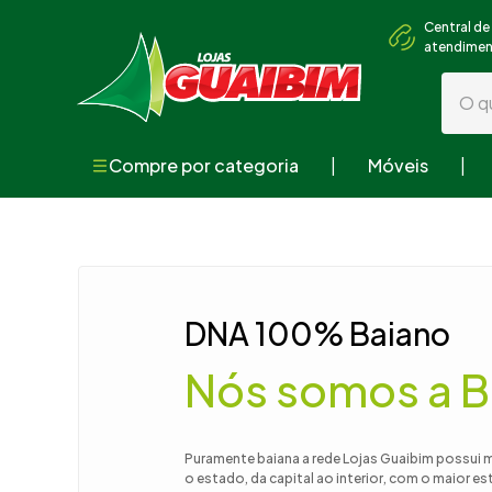
Central de
atendime
O que
Compre por categoria
Móveis
Termos mai
1
º
guarda
2
º
geladei
3
º
fogão
DNA 100% Baiano
4
º
sofá
Nós somos a B
5
º
armári
6
º
cama
7
º
tv
Puramente baiana a rede Lojas Guaibim possui 
o estado, da capital ao interior, com o maior e
8
º
mesa