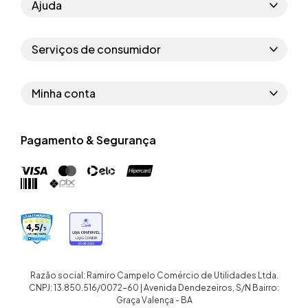
Ajuda
Como comprar
Serviços de consumidor
Perguntas frequentes
Políticas de privacidade
Regras do cupom
Minha conta
Segurança e garantia
Regras das campanhas
Dados Pessoais
Política de entrega
Erratas
Pagamento & Segurança
Trocar senha
Troca e devolução site
Trabalhe conosco
Meus pedidos
Troca e devolução loja física
Nossas lojas
Endereços de entrega
Termos de compra e venda
Quem somos
Crediário
Razão social: Ramiro Campelo Comércio de Utilidades Ltda.
CNPJ: 13.850.516/0072-60 | Avenida Dendezeiros, S/N Bairro:
Graça Valença - BA