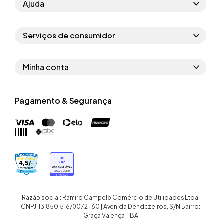
Ajuda
Como comprar
Serviços de consumidor
Perguntas frequentes
Políticas de privacidade
Regras do cupom
Minha conta
Segurança e garantia
Regras das campanhas
Dados Pessoais
Política de entrega
Erratas
Pagamento & Segurança
Trocar senha
Troca e devolução site
Trabalhe conosco
Meus pedidos
Troca e devolução loja física
Nossas lojas
Endereços de entrega
Termos de compra e venda
Quem somos
Crediário
Razão social: Ramiro Campelo Comércio de Utilidades Ltda.
CNPJ: 13.850.516/0072-60 | Avenida Dendezeiros, S/N Bairro:
Graça Valença - BA